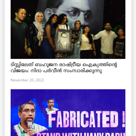
ടിസ്സിലേത് ബഹുജന രാഷ്ട്രീയ ഐക്യത്തിന്റെ
വിജയം: നിദാ പർവീൻ സംസാരിക്കുന്നു
November 20, 2022