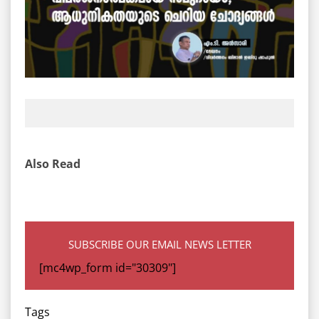
Also Read
SUBSCRIBE OUR EMAIL NEWS LETTER
[mc4wp_form id="30309"]
Tags