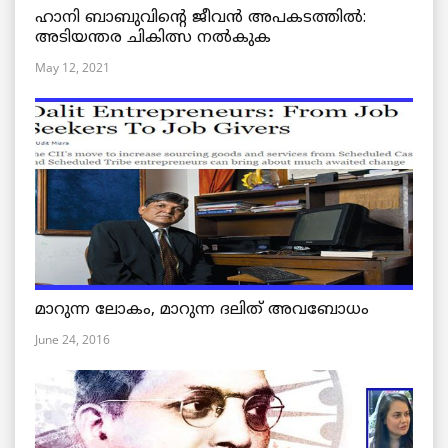
ഹാനി ബാബുവിന്റെ ജീവൻ അപകടത്തിൽ:
അടിയന്തര ചികിത്സ നൽകുക
May 12, 2021
മാറുന്ന ലോകം, മാറുന്ന ദലിത് അവബോധം
June 24, 2016