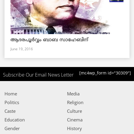
ആദരപൂര്‍വ്വം ബാബ സാഹേബിന്
June 19, 2016
[mc4wp_form id="30309"]
Subscribe Our Email News Letter
Home
Media
Politics
Religion
Caste
Culture
Education
Cinema
Gender
History