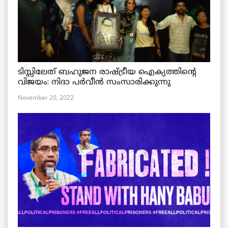
ടിസ്സിലേത് ബഹുജന രാഷ്ട്രീയ ഐക്യത്തിന്റെ
വിജയം: നിദാ പർവീൻ സംസാരിക്കുന്നു
November 20, 2022