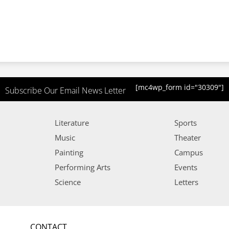
[mc4wp_form id="30309"]
Subscribe Our Email News Letter
Literature
Sports
Music
Theater
Painting
Campus
Performing Arts
Events
Science
Letters
CONTACT