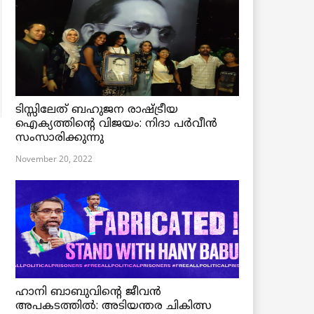
ടിസ്സിലേത് ബഹുജന രാഷ്ട്രീയ
ഐക്യത്തിന്റെ വിജയം: നിദാ പർവീൻ
സംസാരിക്കുന്നു
November 20, 2022
ഹാനി ബാബുവിന്റെ ജീവൻ
അപകടത്തിൽ: അടിയന്തര ചികിത്സ