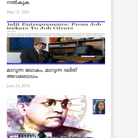
നൽകുക
May 12, 2021
മാറുന്ന ലോകം, മാറുന്ന ദലിത്
അവബോധം
June 24, 2016