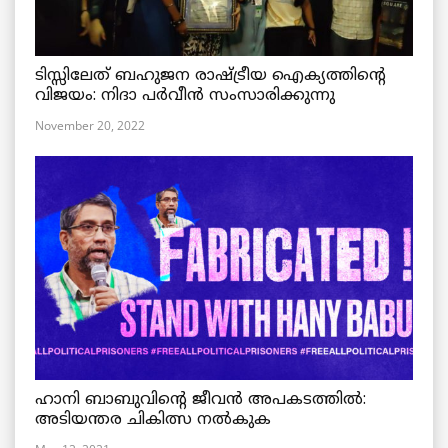
ടിസ്സിലേത് ബഹുജന രാഷ്ട്രീയ ഐക്യത്തിന്റെ
വിജയം: നിദാ പർവീൻ സംസാരിക്കുന്നു
November 20, 2022
ഹാനി ബാബുവിന്റെ ജീവൻ അപകടത്തിൽ:
അടിയന്തര ചികിത്സ നൽകുക