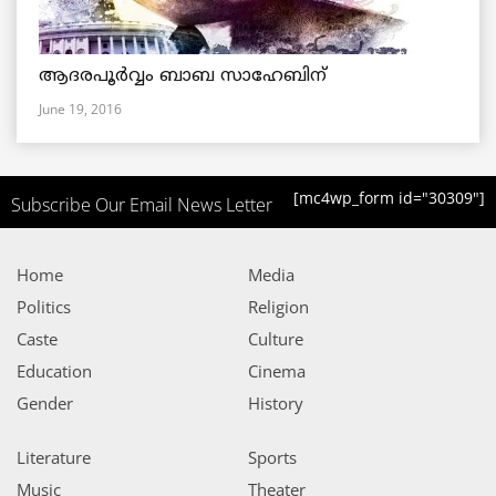
ആദരപൂര്‍വ്വം ബാബ സാഹേബിന്
June 19, 2016
[mc4wp_form id="30309"]
Subscribe Our Email News Letter
Home
Media
Politics
Religion
Caste
Culture
Education
Cinema
Gender
History
Literature
Sports
Music
Theater