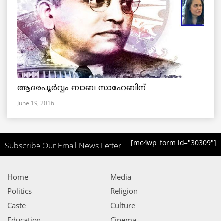
ആദരപൂര്‍വ്വം ബാബ സാഹേബിന്
June 19, 2016
[mc4wp_form id="30309"]
Subscribe Our Email News Letter
Home
Media
Politics
Religion
Caste
Culture
Education
Cinema