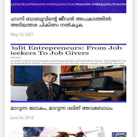
ഹാനി ബാബുവിന്റെ ജീവൻ അപകടത്തിൽ:
അടിയന്തര ചികിത്സ നൽകുക
May 12, 2021
മാറുന്ന ലോകം, മാറുന്ന ദലിത് അവബോധം
June 24, 2016