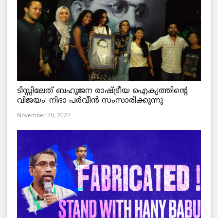
ടിസ്സിലേത് ബഹുജന രാഷ്ട്രീയ ഐക്യത്തിന്റെ
വിജയം: നിദാ പർവീൻ സംസാരിക്കുന്നു
November 20, 2022