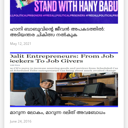
ഹാനി ബാബുവിന്റെ ജീവൻ അപകടത്തിൽ:
അടിയന്തര ചികിത്സ നൽകുക
May 12, 2021
മാറുന്ന ലോകം, മാറുന്ന ദലിത് അവബോധം
June 24, 2016