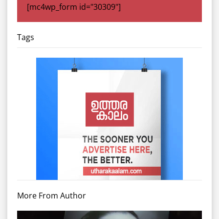
[mc4wp_form id="30309"]
Tags
More From Author