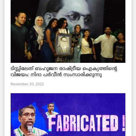
ടിസ്സിലേത് ബഹുജന രാഷ്ട്രീയ ഐക്യത്തിന്റെ
വിജയം: നിദാ പർവീൻ സംസാരിക്കുന്നു
November 20, 2022