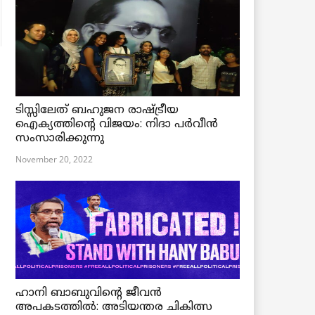
ടിസ്സിലേത് ബഹുജന രാഷ്ട്രീയ
ഐക്യത്തിന്റെ വിജയം: നിദാ പർവീൻ
സംസാരിക്കുന്നു
November 20, 2022
ഹാനി ബാബുവിന്റെ ജീവൻ
അപകടത്തിൽ: അടിയന്തര ചികിത്സ