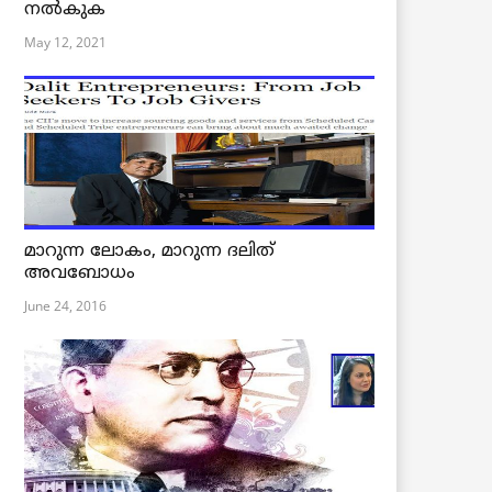
നൽകുക
May 12, 2021
മാറുന്ന ലോകം, മാറുന്ന ദലിത്
അവബോധം
June 24, 2016