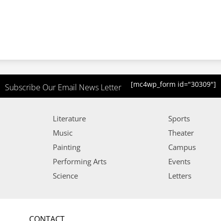
[mc4wp_form id="30309"]
Subscribe Our Email News Letter
Literature
Sports
Music
Theater
Painting
Campus
Performing Arts
Events
Science
Letters
CONTACT