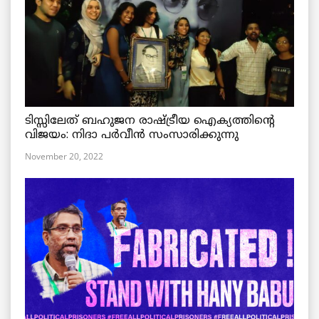
ടിസ്സിലേത് ബഹുജന രാഷ്ട്രീയ ഐക്യത്തിന്റെ
വിജയം: നിദാ പർവീൻ സംസാരിക്കുന്നു
November 20, 2022