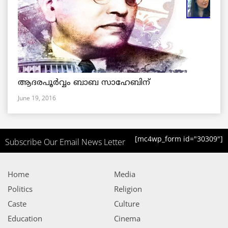
ആദരപൂര്‍വ്വം ബാബ സാഹേബിന്
June 19, 2016
[mc4wp_form id="30309"]
Subscribe Our Email News Letter
Home
Media
Politics
Religion
Caste
Culture
Education
Cinema