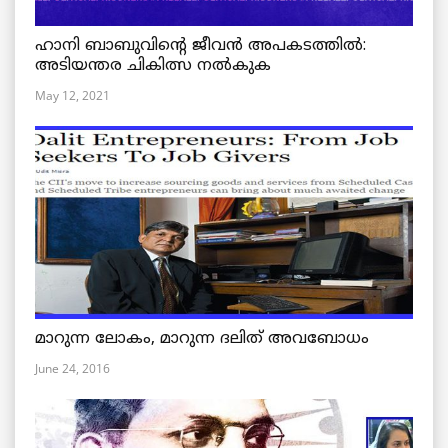
ഹാനി ബാബുവിന്റെ ജീവൻ അപകടത്തിൽ:
അടിയന്തര ചികിത്സ നൽകുക
May 12, 2021
മാറുന്ന ലോകം, മാറുന്ന ദലിത് അവബോധം
June 24, 2016