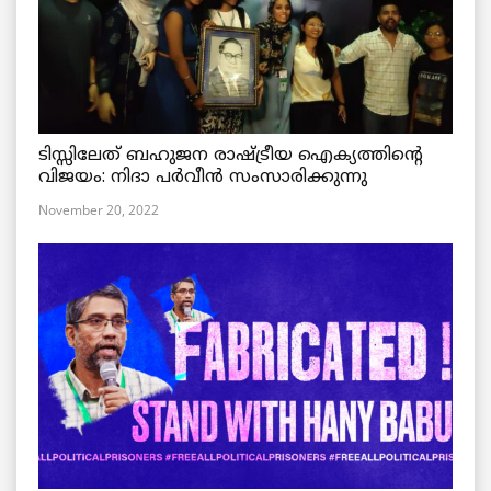
ടിസ്സിലേത് ബഹുജന രാഷ്ട്രീയ ഐക്യത്തിന്റെ
വിജയം: നിദാ പർവീൻ സംസാരിക്കുന്നു
November 20, 2022