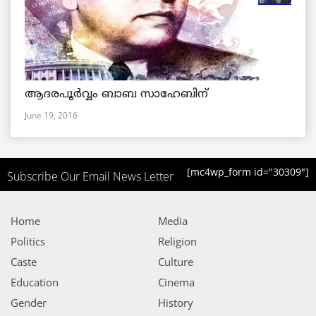
ആദരപൂര്‍വ്വം ബാബ സാഹേബിന്
June 19, 2016
[mc4wp_form id="30309"]
Subscribe Our Email News Letter
Home
Media
Politics
Religion
Caste
Culture
Education
Cinema
Gender
History