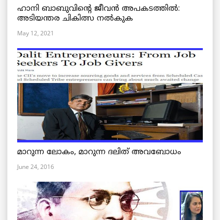
ഹാനി ബാബുവിന്റെ ജീവൻ അപകടത്തിൽ:
അടിയന്തര ചികിത്സ നൽകുക
May 12, 2021
മാറുന്ന ലോകം, മാറുന്ന ദലിത് അവബോധം
June 24, 2016