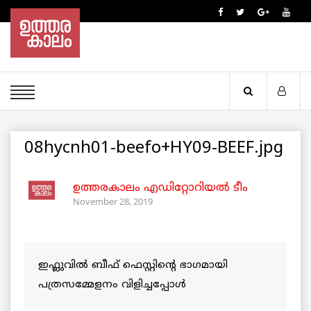
08hycnh01-beefo+HY09-BEEF.jpg
ഉത്തരകാലം എഡിറ്റോറിയല്‍ ടീം
November 28, 2019
ഇഫ്ലുവിൽ ബീഫ് ഫെസ്റ്റിന്റെ ഭാഗമായി
പത്രസമ്മേളനം വിളിച്ചപ്പോൾ