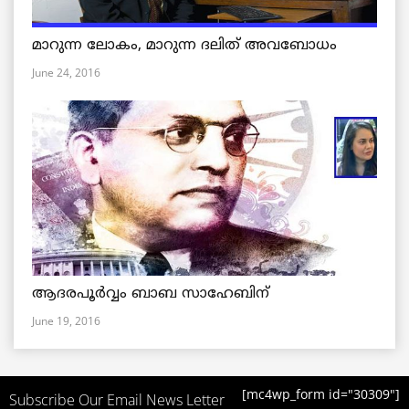
മാറുന്ന ലോകം, മാറുന്ന ദലിത് അവബോധം
June 24, 2016
ആദരപൂര്‍വ്വം ബാബ സാഹേബിന്
June 19, 2016
[mc4wp_form id="30309"]
Subscribe Our Email News Letter