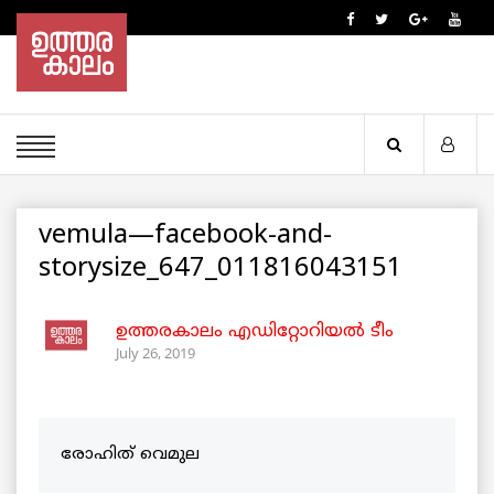
vemula—facebook-and-
storysize_647_011816043151
ഉത്തരകാലം എഡിറ്റോറിയല്‍ ടീം
July 26, 2019
രോഹിത് വെമുല