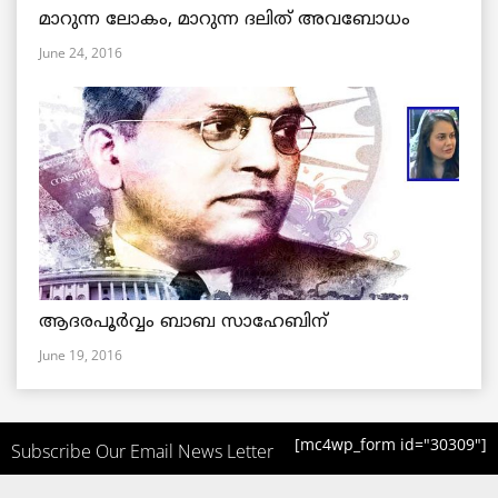
മാറുന്ന ലോകം, മാറുന്ന ദലിത് അവബോധം
June 24, 2016
ആദരപൂര്‍വ്വം ബാബ സാഹേബിന്
June 19, 2016
[mc4wp_form id="30309"]
Subscribe Our Email News Letter