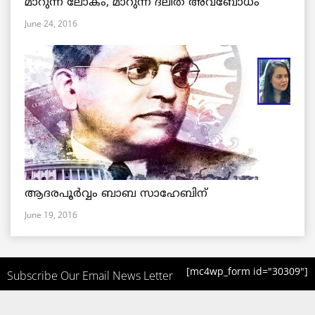
മാറുന്ന ലോകം, മാറുന്ന ദലിത് അവബോധം
June 24, 2016
ആദരപൂര്‍വ്വം ബാബ സാഹേബിന്
June 19, 2016
[mc4wp_form id="30309"]
Subscribe Our Email News Letter