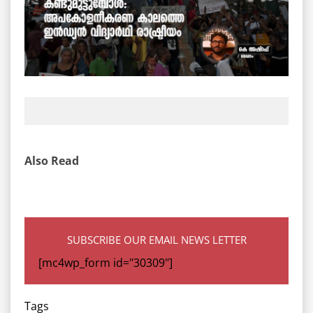
Also Read
SUBSCRIBE OUR EMAIL NEWS LETTER
[mc4wp_form id="30309"]
Tags