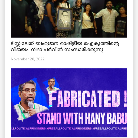
ടിസ്സിലേത് ബഹുജന രാഷ്ട്രീയ ഐക്യത്തിന്റെ
വിജയം: നിദാ പർവീൻ സംസാരിക്കുന്നു
November 20, 2022