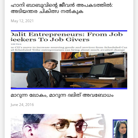
ഹാനി ബാബുവിന്റെ ജീവൻ അപകടത്തിൽ:
അടിയന്തര ചികിത്സ നൽകുക
May 12, 2021
മാറുന്ന ലോകം, മാറുന്ന ദലിത് അവബോധം
June 24, 2016