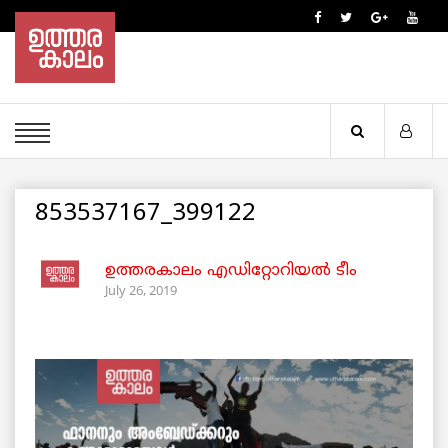
853537167_399122
ഉത്തരകാലം എഡിറ്റോറിയല്‍ ടീം
July 26, 2019