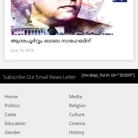
ആദരപൂര്‍വ്വം ബാബ സാഹേബിന്
June 19, 2016
[mc4wp_form id="30309"]
Subscribe Our Email News Letter
Home
Media
Politics
Religion
Caste
Culture
Education
Cinema
Gender
History