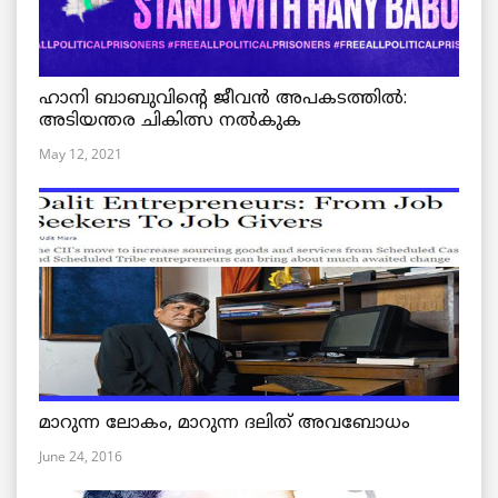
ഹാനി ബാബുവിന്റെ ജീവൻ അപകടത്തിൽ:
അടിയന്തര ചികിത്സ നൽകുക
May 12, 2021
മാറുന്ന ലോകം, മാറുന്ന ദലിത് അവബോധം
June 24, 2016