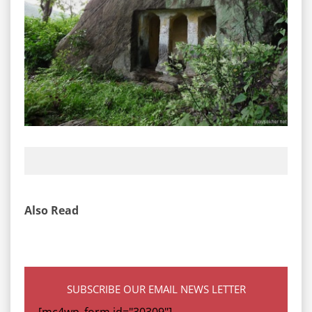
Also Read
SUBSCRIBE OUR EMAIL NEWS LETTER
[mc4wp_form id="30309"]