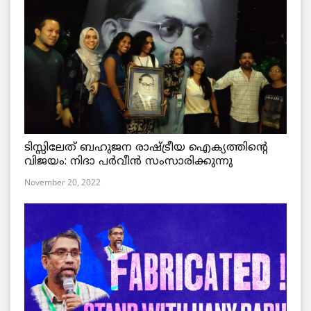
ടിസ്സിലേത് ബഹുജന രാഷ്ട്രീയ ഐക്യത്തിന്റെ
വിജയം: നിദാ പർവീൻ സംസാരിക്കുന്നു
November 20, 2022