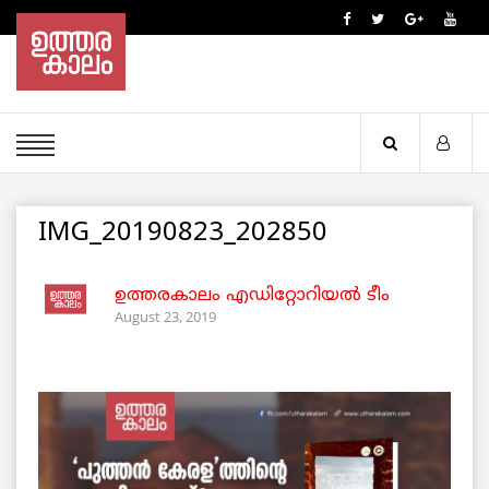
IMG_20190823_202850
ഉത്തരകാലം എഡിറ്റോറിയല്‍ ടീം
August 23, 2019