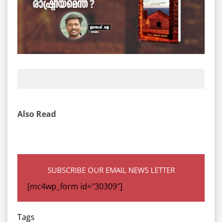
Also Read
SUBSCRIBE OUR EMAIL NEWS LETTER
[mc4wp_form id="30309"]
Tags