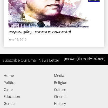
ആദരപൂര്‍വ്വം ബാബ സാഹേബിന്
June 19, 2016
[mc4wp_form id="30309"]
Subscribe Our Email News Letter
Home
Media
Politics
Religion
Caste
Culture
Education
Cinema
Gender
History