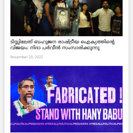
ടിസ്സിലേത് ബഹുജന രാഷ്ട്രീയ ഐക്യത്തിന്റെ
വിജയം: നിദാ പർവീൻ സംസാരിക്കുന്നു
November 20, 2022