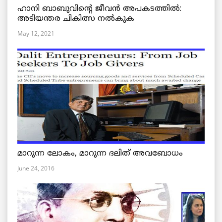
ഹാനി ബാബുവിന്റെ ജീവൻ അപകടത്തിൽ:
അടിയന്തര ചികിത്സ നൽകുക
May 12, 2021
മാറുന്ന ലോകം, മാറുന്ന ദലിത് അവബോധം
June 24, 2016