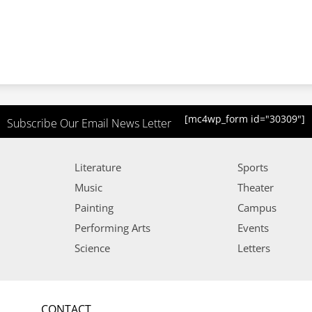
[mc4wp_form id="30309"]
Subscribe Our Email News Letter
Literature
Sports
Music
Theater
Painting
Campus
Performing Arts
Events
Science
Letters
CONTACT