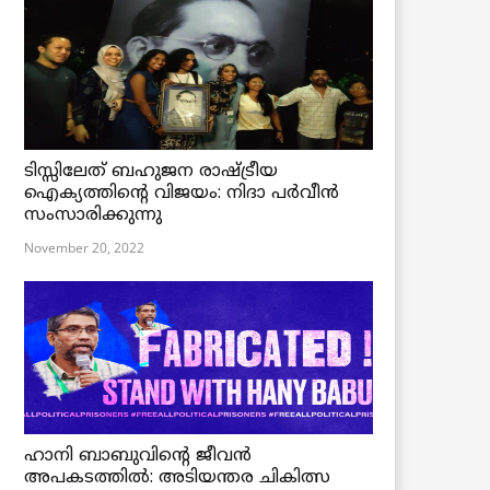
ടിസ്സിലേത് ബഹുജന രാഷ്ട്രീയ
ഐക്യത്തിന്റെ വിജയം: നിദാ പർവീൻ
സംസാരിക്കുന്നു
November 20, 2022
ഹാനി ബാബുവിന്റെ ജീവൻ
അപകടത്തിൽ: അടിയന്തര ചികിത്സ