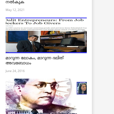
നൽകുക
May 12, 2021
മാറുന്ന ലോകം, മാറുന്ന ദലിത്
അവബോധം
June 24, 2016