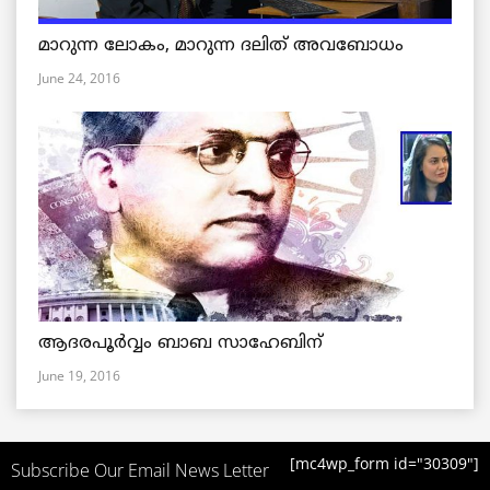
മാറുന്ന ലോകം, മാറുന്ന ദലിത് അവബോധം
June 24, 2016
ആദരപൂര്‍വ്വം ബാബ സാഹേബിന്
June 19, 2016
[mc4wp_form id="30309"]
Subscribe Our Email News Letter