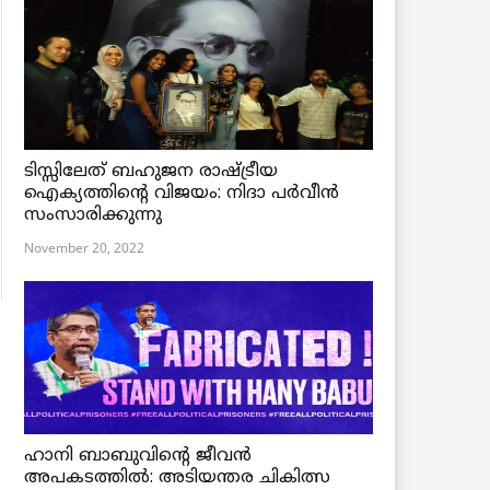
ടിസ്സിലേത് ബഹുജന രാഷ്ട്രീയ
ഐക്യത്തിന്റെ വിജയം: നിദാ പർവീൻ
സംസാരിക്കുന്നു
November 20, 2022
ഹാനി ബാബുവിന്റെ ജീവൻ
അപകടത്തിൽ: അടിയന്തര ചികിത്സ