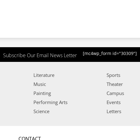
[mc4wp_form id="30309"]
Subscribe Our Email News Letter
Literature
Sports
Music
Theater
Painting
Campus
Performing Arts
Events
Science
Letters
CONTACT