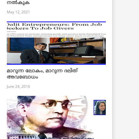
നൽകുക
May 12, 2021
മാറുന്ന ലോകം, മാറുന്ന ദലിത്
അവബോധം
June 24, 2016