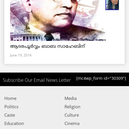
ആദരപൂര്‍വ്വം ബാബ സാഹേബിന്
June 19, 2016
[mc4wp_form id="30309"]
Subscribe Our Email News Letter
Home
Media
Politics
Religion
Caste
Culture
Education
Cinema