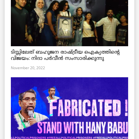
ടിസ്സിലേത് ബഹുജന രാഷ്ട്രീയ ഐക്യത്തിന്റെ
വിജയം: നിദാ പർവീൻ സംസാരിക്കുന്നു
November 20, 2022