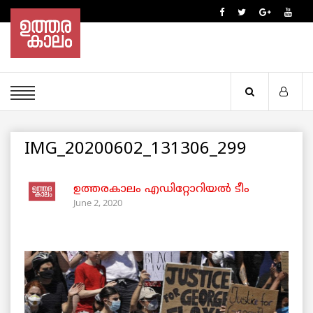
IMG_20200602_131306_299
ഉത്തരകാലം എഡിറ്റോറിയല്‍ ടീം
June 2, 2020