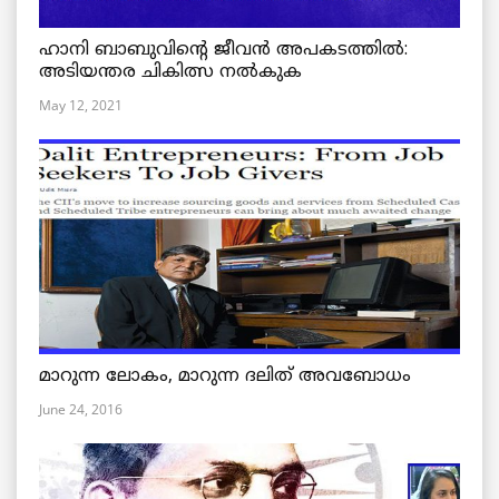
ഹാനി ബാബുവിന്റെ ജീവൻ അപകടത്തിൽ:
അടിയന്തര ചികിത്സ നൽകുക
May 12, 2021
മാറുന്ന ലോകം, മാറുന്ന ദലിത് അവബോധം
June 24, 2016