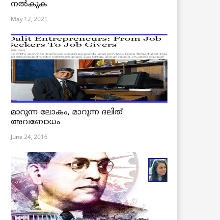
നൽകുക
May 12, 2021
മാറുന്ന ലോകം, മാറുന്ന ദലിത്
അവബോധം
June 24, 2016