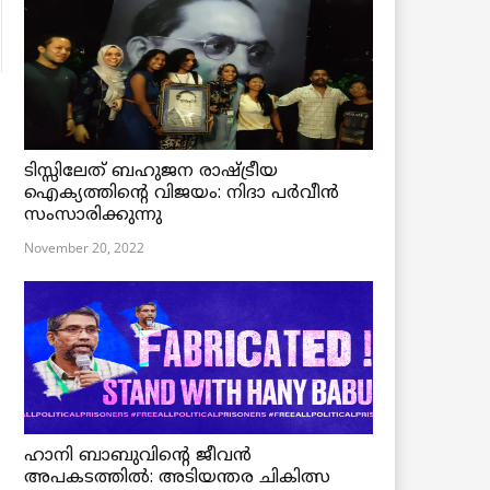
ടിസ്സിലേത് ബഹുജന രാഷ്ട്രീയ
ഐക്യത്തിന്റെ വിജയം: നിദാ പർവീൻ
സംസാരിക്കുന്നു
November 20, 2022
ഹാനി ബാബുവിന്റെ ജീവൻ
അപകടത്തിൽ: അടിയന്തര ചികിത്സ