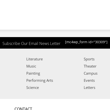
[mc4wp_form id="30309"]
Subscribe Our Email News Letter
Literature
Sports
Music
Theater
Painting
Campus
Performing Arts
Events
Science
Letters
CONTACT