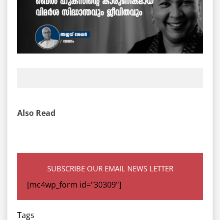
Also Read
SUBSCRIBE OUR EMAIL NEWS LETTER
[mc4wp_form id="30309"]
Tags