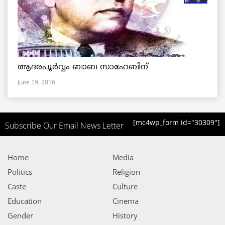
ആദരപൂര്‍വ്വം ബാബ സാഹേബിന്
June 19, 2016
[mc4wp_form id="30309"]
Subscribe Our Email News Letter
Home
Media
Politics
Religion
Caste
Culture
Education
Cinema
Gender
History