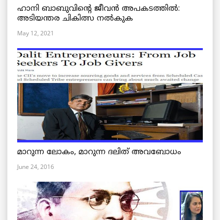
ഹാനി ബാബുവിന്റെ ജീവൻ അപകടത്തിൽ:
അടിയന്തര ചികിത്സ നൽകുക
May 12, 2021
മാറുന്ന ലോകം, മാറുന്ന ദലിത് അവബോധം
June 24, 2016