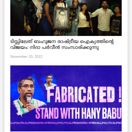
ടിസ്സിലേത് ബഹുജന രാഷ്ട്രീയ ഐക്യത്തിന്റെ
വിജയം: നിദാ പർവീൻ സംസാരിക്കുന്നു
November 20, 2022