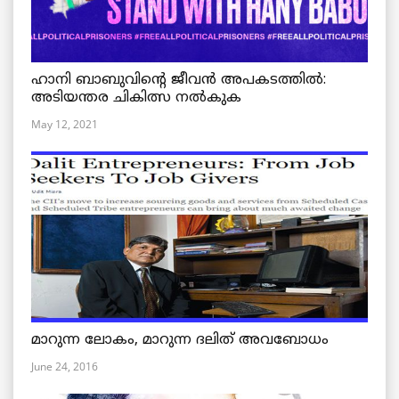
ഹാനി ബാബുവിന്റെ ജീവൻ അപകടത്തിൽ:
അടിയന്തര ചികിത്സ നൽകുക
May 12, 2021
മാറുന്ന ലോകം, മാറുന്ന ദലിത് അവബോധം
June 24, 2016