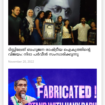
ടിസ്സിലേത് ബഹുജന രാഷ്ട്രീയ ഐക്യത്തിന്റെ
വിജയം: നിദാ പർവീൻ സംസാരിക്കുന്നു
November 20, 2022