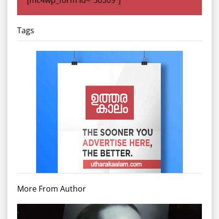
[mc4wp_form id="30309"]
Tags
More From Author