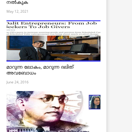
നൽകുക
May 12, 2021
മാറുന്ന ലോകം, മാറുന്ന ദലിത്
അവബോധം
June 24, 2016