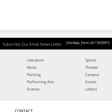
[mc4wp_form id="30309"]
Subscribe Our Email News Letter
Literature
Sports
Music
Theater
Painting
Campus
Performing Arts
Events
Science
Letters
CONTACT