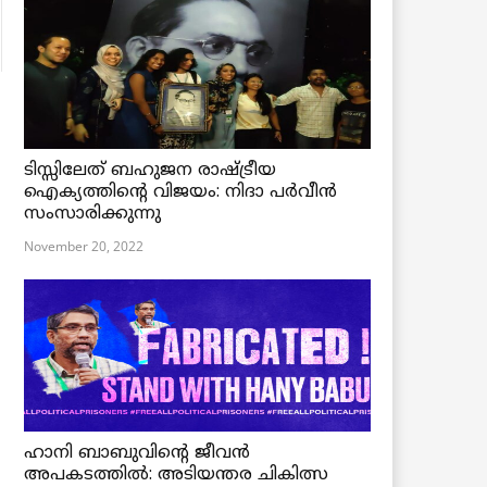
ടിസ്സിലേത് ബഹുജന രാഷ്ട്രീയ
ഐക്യത്തിന്റെ വിജയം: നിദാ പർവീൻ
സംസാരിക്കുന്നു
November 20, 2022
ഹാനി ബാബുവിന്റെ ജീവൻ
അപകടത്തിൽ: അടിയന്തര ചികിത്സ