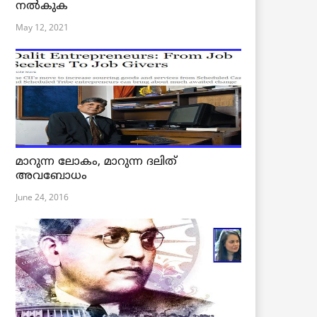
നൽകുക
May 12, 2021
മാറുന്ന ലോകം, മാറുന്ന ദലിത്
അവബോധം
June 24, 2016