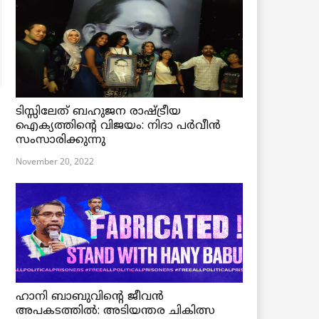
ടിസ്സിലേത് ബഹുജന രാഷ്ട്രീയ
ഐക്യത്തിന്റെ വിജയം: നിദാ പർവീൻ
സംസാരിക്കുന്നു
November 20, 2022
ഹാനി ബാബുവിന്റെ ജീവൻ
അപകടത്തിൽ: അടിയന്തര ചികിത്സ