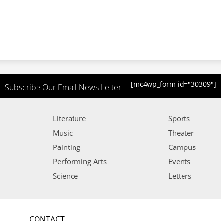
[mc4wp_form id="30309"]
Subscribe Our Email News Letter
Literature
Sports
Music
Theater
Painting
Campus
Performing Arts
Events
Science
Letters
CONTACT