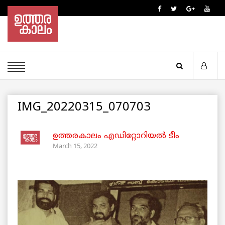
IMG_20220315_070703
ഉത്തരകാലം എഡിറ്റോറിയല്‍ ടീം
March 15, 2022