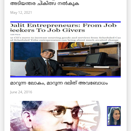
അടിയന്തര ചികിത്സ നൽകുക
May 12, 2021
മാറുന്ന ലോകം, മാറുന്ന ദലിത് അവബോധം
June 24, 2016