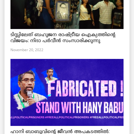
ടിസ്സിലേത് ബഹുജന രാഷ്ട്രീയ ഐക്യത്തിന്റെ
വിജയം: നിദാ പർവീൻ സംസാരിക്കുന്നു
November 20, 2022
ഹാനി ബാബുവിന്റെ ജീവൻ അപകടത്തിൽ: