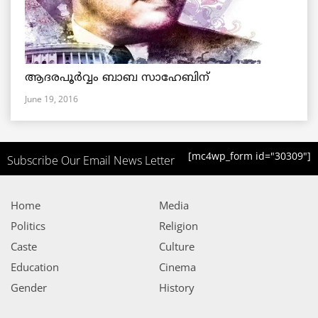
ആദരപൂര്‍വ്വം ബാബ സാഹേബിന്
June 19, 2016
[mc4wp_form id="30309"]
Subscribe Our Email News Letter
Home
Media
Politics
Religion
Caste
Culture
Education
Cinema
Gender
History