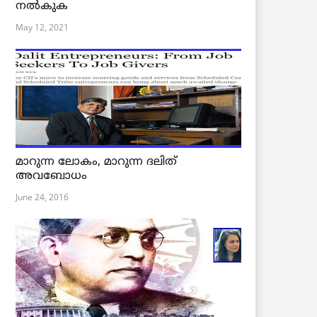
നൽകുക
May 12, 2021
മാറുന്ന ലോകം, മാറുന്ന ദലിത്
അവബോധം
June 24, 2016