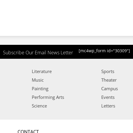
[mc4wp_form id="30309"]
Subscribe Our Email News Letter
Literature
Sports
Music
Theater
Painting
Campus
Performing Arts
Events
Science
Letters
CONTACT