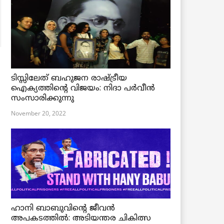
ടിസ്സിലേത് ബഹുജന രാഷ്ട്രീയ
ഐക്യത്തിന്റെ വിജയം: നിദാ പർവീൻ
സംസാരിക്കുന്നു
November 20, 2022
ഹാനി ബാബുവിന്റെ ജീവൻ
അപകടത്തിൽ: അടിയന്തര ചികിത്സ