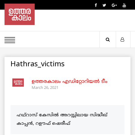
Hathras_victims
ഉത്തരകാലം എഡിറ്റോറിയല്‍ ടീം
March 26, 2021
ഹഥ്റാസ് കേസിൽ അറസ്റ്റിലായ സിദ്ധീഖ്
കാപ്പൻ, റഊഫ് ഷെരീഫ്