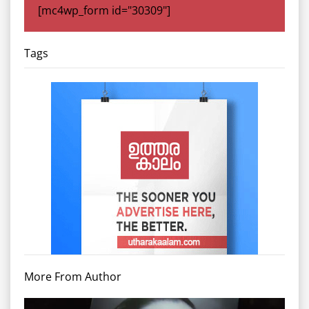
[mc4wp_form id="30309"]
Tags
More From Author