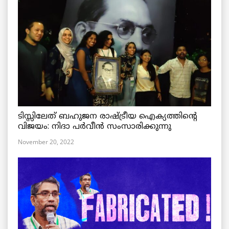
ടിസ്സിലേത് ബഹുജന രാഷ്ട്രീയ ഐക്യത്തിന്റെ
വിജയം: നിദാ പർവീൻ സംസാരിക്കുന്നു
November 20, 2022