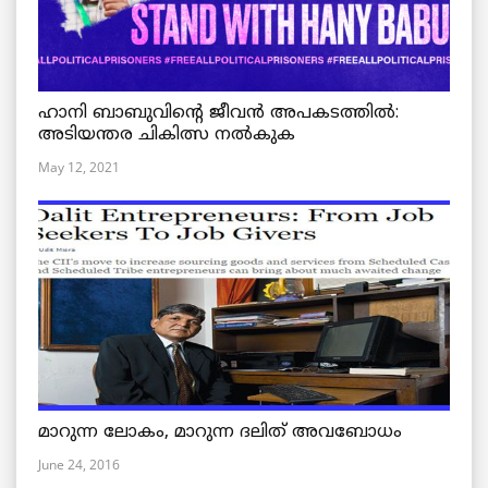
ഹാനി ബാബുവിന്റെ ജീവൻ അപകടത്തിൽ:
അടിയന്തര ചികിത്സ നൽകുക
May 12, 2021
മാറുന്ന ലോകം, മാറുന്ന ദലിത് അവബോധം
June 24, 2016