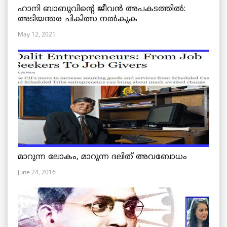
ഹാനി ബാബുവിന്റെ ജീവൻ അപകടത്തിൽ:
അടിയന്തര ചികിത്സ നൽകുക
May 12, 2021
മാറുന്ന ലോകം, മാറുന്ന ദലിത് അവബോധം
June 24, 2016