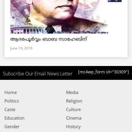
ആദരപൂര്‍വ്വം ബാബ സാഹേബിന്
June 19, 2016
[mc4wp_form id="30309"]
Subscribe Our Email News Letter
Home
Media
Politics
Religion
Caste
Culture
Education
Cinema
Gender
History