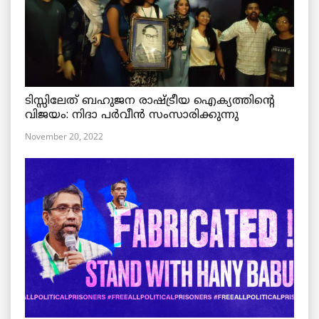
ടിസ്സിലേത് ബഹുജന രാഷ്ട്രീയ ഐക്യത്തിന്റെ
വിജയം: നിദാ പർവീൻ സംസാരിക്കുന്നു
November 20, 2022