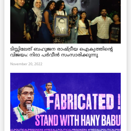
ടിസ്സിലേത് ബഹുജന രാഷ്ട്രീയ ഐക്യത്തിന്റെ
വിജയം: നിദാ പർവീൻ സംസാരിക്കുന്നു
November 20, 2022