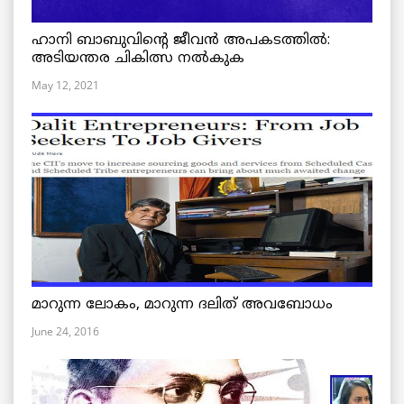
ഹാനി ബാബുവിന്റെ ജീവൻ അപകടത്തിൽ:
അടിയന്തര ചികിത്സ നൽകുക
May 12, 2021
മാറുന്ന ലോകം, മാറുന്ന ദലിത് അവബോധം
June 24, 2016