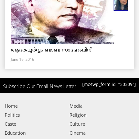
ആദരപൂര്‍വ്വം ബാബ സാഹേബിന്
June 19, 2016
[mc4wp_form id="30309"]
Subscribe Our Email News Letter
Home
Media
Politics
Religion
Caste
Culture
Education
Cinema