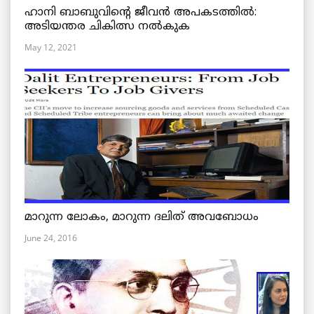
ഹാനി ബാബുവിന്റെ ജീവൻ അപകടത്തിൽ:
അടിയന്തര ചികിത്സ നൽകുക
May 12, 2021
മാറുന്ന ലോകം, മാറുന്ന ദലിത് അവബോധം
June 24, 2016