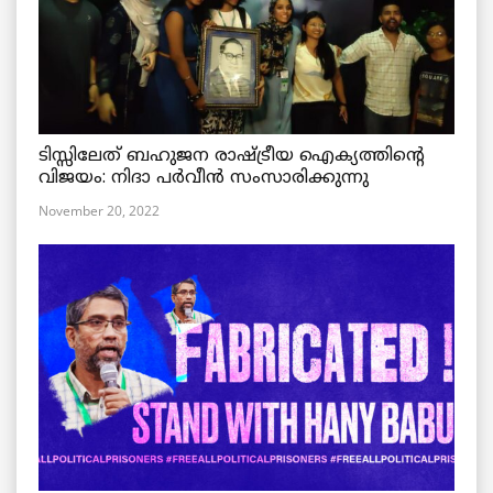
ടിസ്സിലേത് ബഹുജന രാഷ്ട്രീയ ഐക്യത്തിന്റെ
വിജയം: നിദാ പർവീൻ സംസാരിക്കുന്നു
November 20, 2022