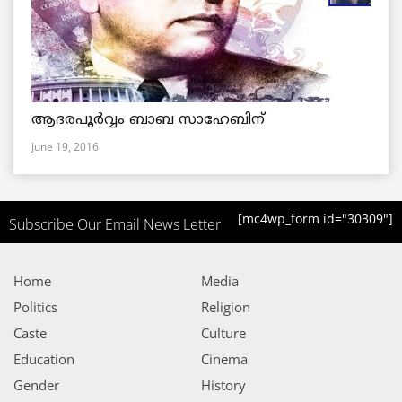
ആദരപൂര്‍വ്വം ബാബ സാഹേബിന്
June 19, 2016
[mc4wp_form id="30309"]
Subscribe Our Email News Letter
Home
Media
Politics
Religion
Caste
Culture
Education
Cinema
Gender
History