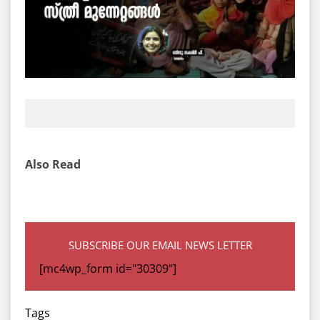
Also Read
SUBSCRIBE OUR EMAIL NEWS LETTER
[mc4wp_form id="30309"]
Tags