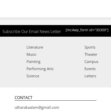
[mc4wp_form id="30309"]
Subscribe Our Email News Letter
Literature
Sports
Music
Theater
Painting
Campus
Performing Arts
Events
Science
Letters
CONTACT
utharakaalam@gmail.com