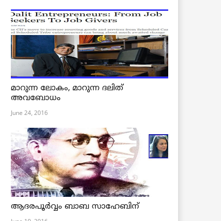
മാറുന്ന ലോകം, മാറുന്ന ദലിത്
അവബോധം
June 24, 2016
ആദരപൂര്‍വ്വം ബാബ സാഹേബിന്