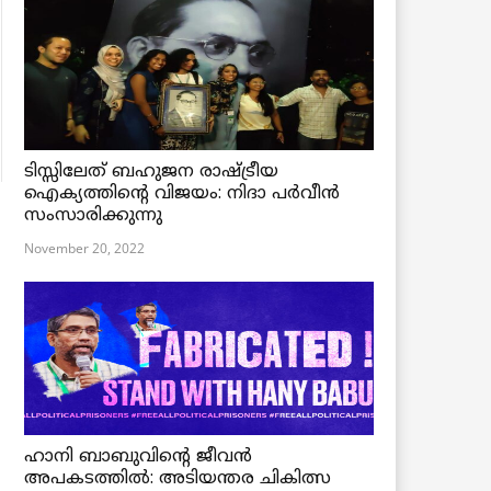
ടിസ്സിലേത് ബഹുജന രാഷ്ട്രീയ
ഐക്യത്തിന്റെ വിജയം: നിദാ പർവീൻ
സംസാരിക്കുന്നു
November 20, 2022
ഹാനി ബാബുവിന്റെ ജീവൻ
അപകടത്തിൽ: അടിയന്തര ചികിത്സ