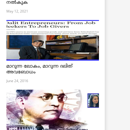
നൽകുക
May 12, 2021
മാറുന്ന ലോകം, മാറുന്ന ദലിത്
അവബോധം
June 24, 2016