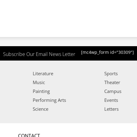
[mc4wp_form id="30309"]
Subscribe Our Email News Letter
Literature
Sports
Music
Theater
Painting
Campus
Performing Arts
Events
Science
Letters
CONTACT