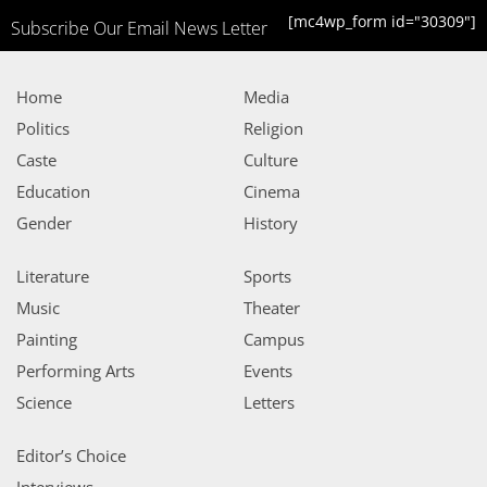
[mc4wp_form id="30309"]
Subscribe Our Email News Letter
Home
Media
Politics
Religion
Caste
Culture
Education
Cinema
Gender
History
Literature
Sports
Music
Theater
Painting
Campus
Performing Arts
Events
Science
Letters
Editor’s Choice
Interviews