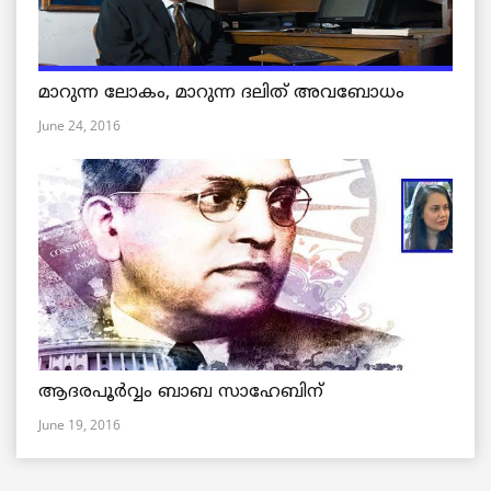
മാറുന്ന ലോകം, മാറുന്ന ദലിത് അവബോധം
June 24, 2016
ആദരപൂര്‍വ്വം ബാബ സാഹേബിന്
June 19, 2016