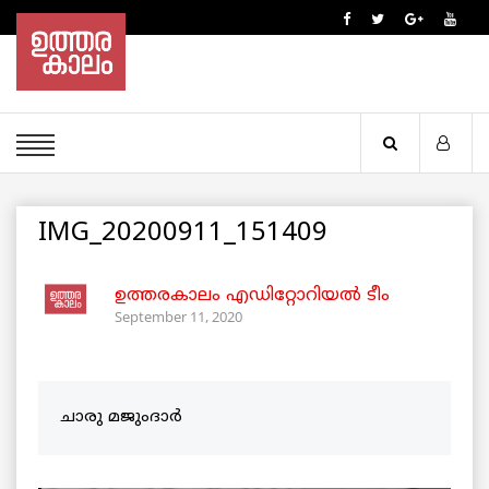
IMG_20200911_151409
ഉത്തരകാലം എഡിറ്റോറിയല്‍ ടീം
September 11, 2020
ചാരു മജുംദാർ