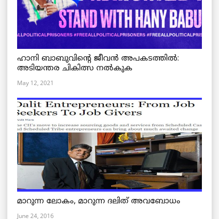
ഹാനി ബാബുവിന്റെ ജീവൻ അപകടത്തിൽ:
അടിയന്തര ചികിത്സ നൽകുക
May 12, 2021
മാറുന്ന ലോകം, മാറുന്ന ദലിത് അവബോധം
June 24, 2016