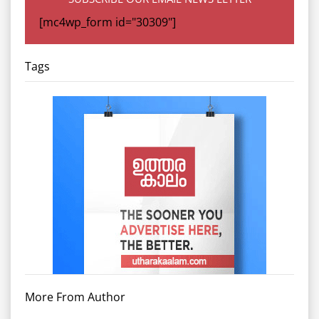
[mc4wp_form id="30309"]
Tags
More From Author