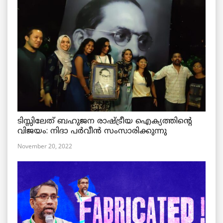
ടിസ്സിലേത് ബഹുജന രാഷ്ട്രീയ ഐക്യത്തിന്റെ
വിജയം: നിദാ പർവീൻ സംസാരിക്കുന്നു
November 20, 2022