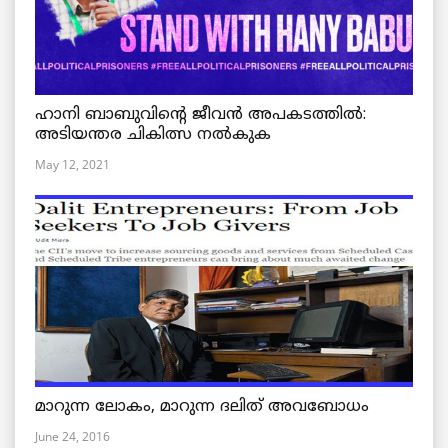
ഹാനി ബാബുവിന്റെ ജീവൻ അപകടത്തിൽ:
അടിയന്തര ചികിത്സ നൽകുക
May 12, 2021
മാറുന്ന ലോകം, മാറുന്ന ദലിത് അവബോധം
June 24, 2016