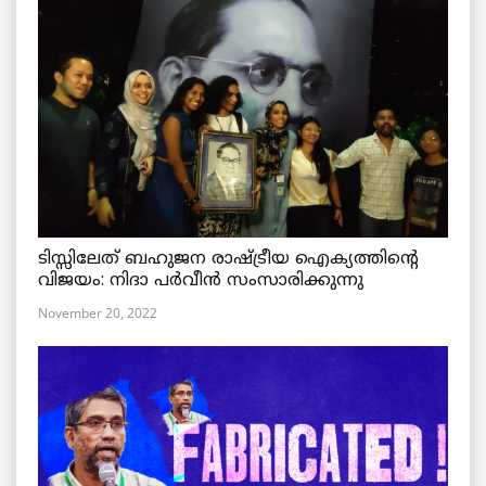
ടിസ്സിലേത് ബഹുജന രാഷ്ട്രീയ ഐക്യത്തിന്റെ
വിജയം: നിദാ പർവീൻ സംസാരിക്കുന്നു
November 20, 2022