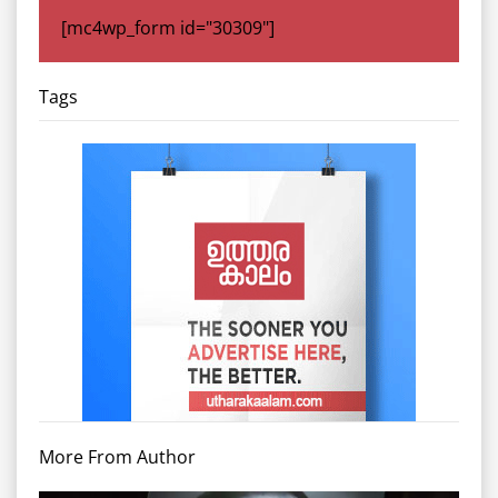
[mc4wp_form id="30309"]
Tags
More From Author