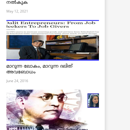
നൽകുക
May 12, 2021
മാറുന്ന ലോകം, മാറുന്ന ദലിത്
അവബോധം
June 24, 2016