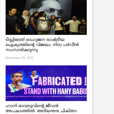
ടിസ്സിലേത് ബഹുജന രാഷ്ട്രീയ
ഐക്യത്തിന്റെ വിജയം: നിദാ പർവീൻ
സംസാരിക്കുന്നു
November 20, 2022
ഹാനി ബാബുവിന്റെ ജീവൻ
അപകടത്തിൽ: അടിയന്തര ചികിത്സ