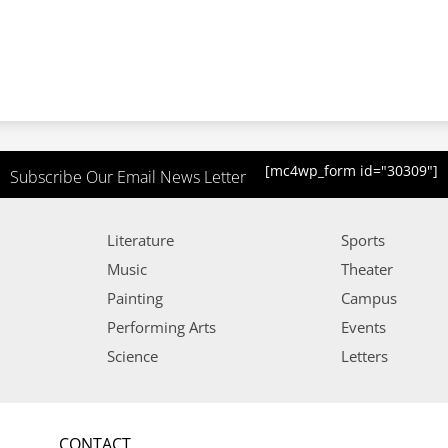
[mc4wp_form id="30309"]
Subscribe Our Email News Letter
Literature
Sports
Music
Theater
Painting
Campus
Performing Arts
Events
Science
Letters
CONTACT