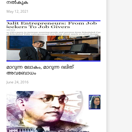
നൽകുക
May 12, 2021
മാറുന്ന ലോകം, മാറുന്ന ദലിത്
അവബോധം
June 24, 2016