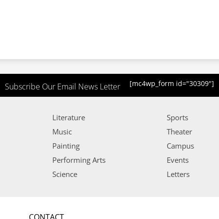
[mc4wp_form id="30309"]
Subscribe Our Email News Letter
Literature
Sports
Music
Theater
Painting
Campus
Performing Arts
Events
Science
Letters
CONTACT