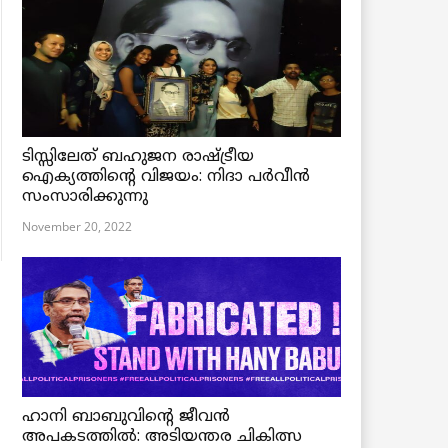
ടിസ്സിലേത് ബഹുജന രാഷ്ട്രീയ
ഐക്യത്തിന്റെ വിജയം: നിദാ പർവീൻ
സംസാരിക്കുന്നു
November 20, 2022
ഹാനി ബാബുവിന്റെ ജീവൻ
അപകടത്തിൽ: അടിയന്തര ചികിത്സ