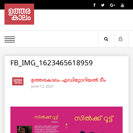
FB_IMG_1623465618959
ഉത്തരകാലം എഡിറ്റോറിയല്‍ ടീം
June 12, 2021