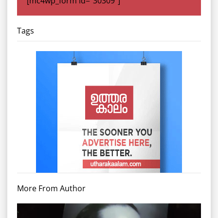
[mc4wp_form id="30309"]
Tags
More From Author