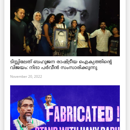
ടിസ്സിലേത് ബഹുജന രാഷ്ട്രീയ ഐക്യത്തിന്റെ
വിജയം: നിദാ പർവീൻ സംസാരിക്കുന്നു
November 20, 2022