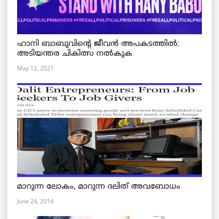
ഹാനി ബാബുവിന്റെ ജീവൻ അപകടത്തിൽ:
അടിയന്തര ചികിത്സ നൽകുക
May 12, 2021
മാറുന്ന ലോകം, മാറുന്ന ദലിത് അവബോധം
June 24, 2016