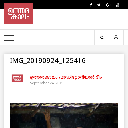
IMG_20190924_125416
ഉത്തരകാലം എഡിറ്റോറിയല്‍ ടീം
September 24, 2019