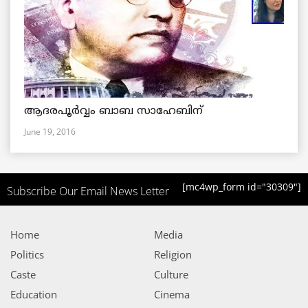
ആദരപൂര്‍വ്വം ബാബ സാഹേബിന്
June 19, 2016
[mc4wp_form id="30309"]
Subscribe Our Email News Letter
Home
Media
Politics
Religion
Caste
Culture
Education
Cinema