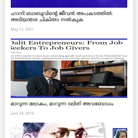
ഹാനി ബാബുവിന്റെ ജീവൻ അപകടത്തിൽ:
അടിയന്തര ചികിത്സ നൽകുക
May 12, 2021
മാറുന്ന ലോകം, മാറുന്ന ദലിത് അവബോധം
June 24, 2016