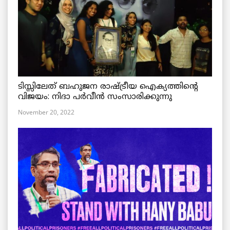
ടിസ്സിലേത് ബഹുജന രാഷ്ട്രീയ ഐക്യത്തിന്റെ
വിജയം: നിദാ പർവീൻ സംസാരിക്കുന്നു
November 20, 2022