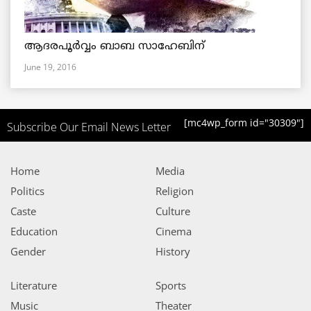
ആദരപൂര്‍വ്വം ബാബ സാഹേബിന്
June 19, 2016
[mc4wp_form id="30309"]
Subscribe Our Email News Letter
Home
Media
Politics
Religion
Caste
Culture
Education
Cinema
Gender
History
Literature
Sports
Music
Theater