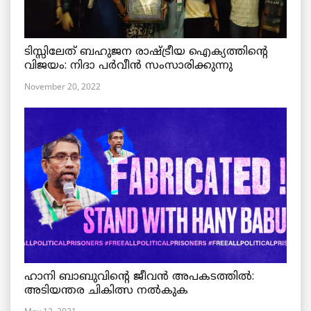
ടിസ്സിലേത് ബഹുജന രാഷ്ട്രീയ ഐക്യത്തിന്റെ
വിജയം: നിദാ പർവീൻ സംസാരിക്കുന്നു
November 20, 2022
ഹാനി ബാബുവിന്റെ ജീവൻ അപകടത്തിൽ:
അടിയന്തര ചികിത്സ നൽകുക