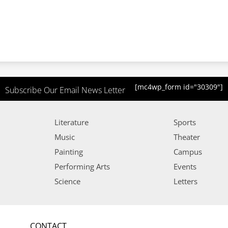
[mc4wp_form id="30309"]
Subscribe Our Email News Letter
Literature
Sports
Music
Theater
Painting
Campus
Performing Arts
Events
Science
Letters
CONTACT