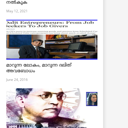
നൽകുക
May 12, 2021
മാറുന്ന ലോകം, മാറുന്ന ദലിത്
അവബോധം
June 24, 2016