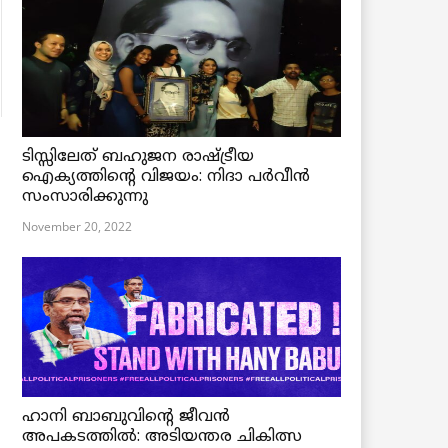
ടിസ്സിലേത് ബഹുജന രാഷ്ട്രീയ
ഐക്യത്തിന്റെ വിജയം: നിദാ പർവീൻ
സംസാരിക്കുന്നു
November 20, 2022
ഹാനി ബാബുവിന്റെ ജീവൻ
അപകടത്തിൽ: അടിയന്തര ചികിത്സ