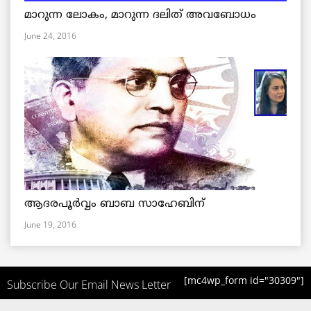
മാറുന്ന ലോകം, മാറുന്ന ദലിത് അവബോധം
June 24, 2016
ആദരപൂര്‍വ്വം ബാബ സാഹേബിന്
June 19, 2016
[mc4wp_form id="30309"]
Subscribe Our Email News Letter