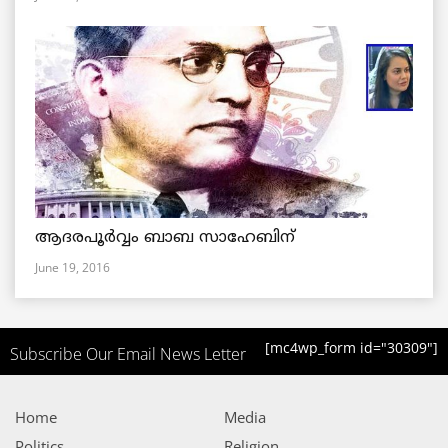
ആദരപൂര്‍വ്വം ബാബ സാഹേബിന്
June 19, 2016
[mc4wp_form id="30309"]
Subscribe Our Email News Letter
Home
Media
Politics
Religion