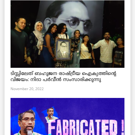
ടിസ്സിലേത് ബഹുജന രാഷ്ട്രീയ ഐക്യത്തിന്റെ
വിജയം: നിദാ പർവീൻ സംസാരിക്കുന്നു
November 20, 2022