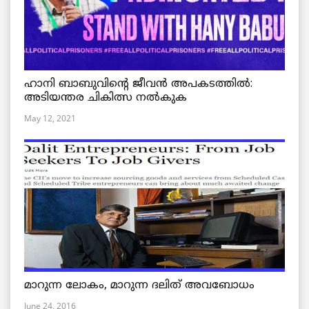
ഹാനി ബാബുവിന്റെ ജീവൻ അപകടത്തിൽ:
അടിയന്തര ചികിത്സ നൽകുക
May 12, 2021
മാറുന്ന ലോകം, മാറുന്ന ദലിത് അവബോധം
June 24, 2016