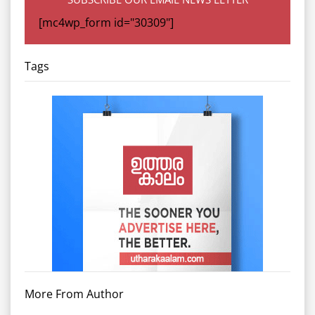
[mc4wp_form id="30309"]
Tags
More From Author