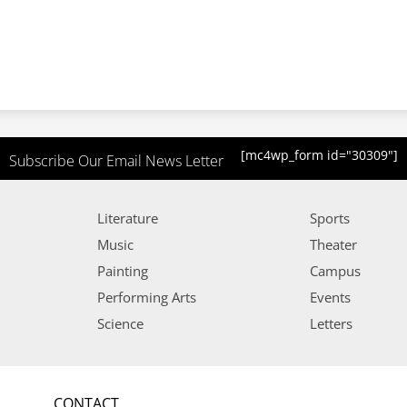
[mc4wp_form id="30309"]
Subscribe Our Email News Letter
Literature
Sports
Music
Theater
Painting
Campus
Performing Arts
Events
Science
Letters
CONTACT