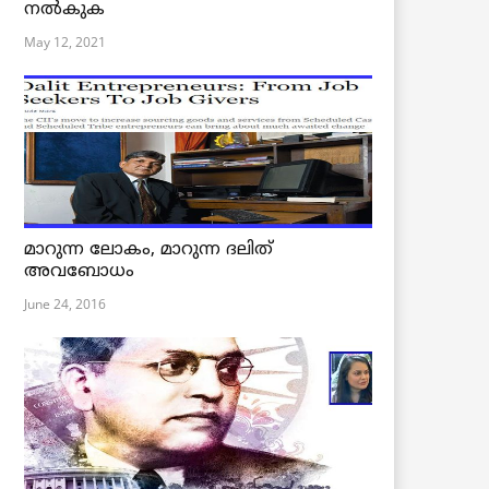
നൽകുക
May 12, 2021
മാറുന്ന ലോകം, മാറുന്ന ദലിത്
അവബോധം
June 24, 2016