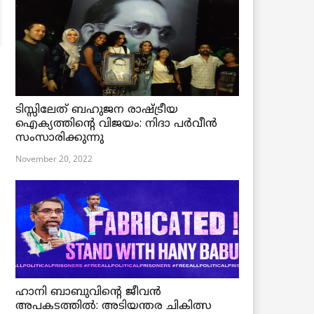
ടിസ്സിലേത് ബഹുജന രാഷ്ട്രീയ
ഐക്യത്തിന്റെ വിജയം: നിദാ പർവീൻ
സംസാരിക്കുന്നു
November 20, 2022
ഹാനി ബാബുവിന്റെ ജീവൻ
അപകടത്തിൽ: അടിയന്തര ചികിത്സ