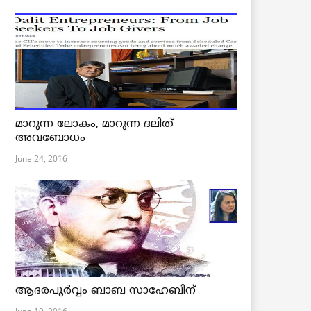
മാറുന്ന ലോകം, മാറുന്ന ദലിത്
അവബോധം
June 24, 2016
ആദരപൂര്‍വ്വം ബാബ സാഹേബിന്