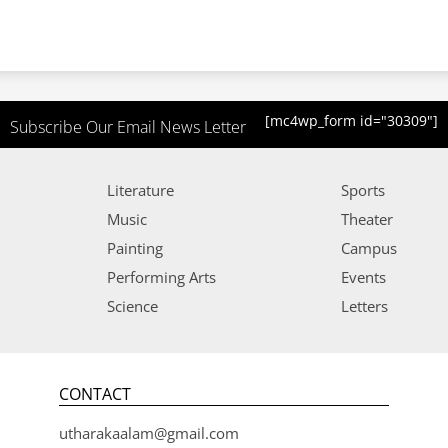
[mc4wp_form id="30309"]
Subscribe Our Email News Letter
Literature
Sports
Music
Theater
Painting
Campus
Performing Arts
Events
Science
Letters
CONTACT
utharakaalam@gmail.com