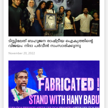
ടിസ്സിലേത് ബഹുജന രാഷ്ട്രീയ ഐക്യത്തിന്റെ
വിജയം: നിദാ പർവീൻ സംസാരിക്കുന്നു
November 20, 2022