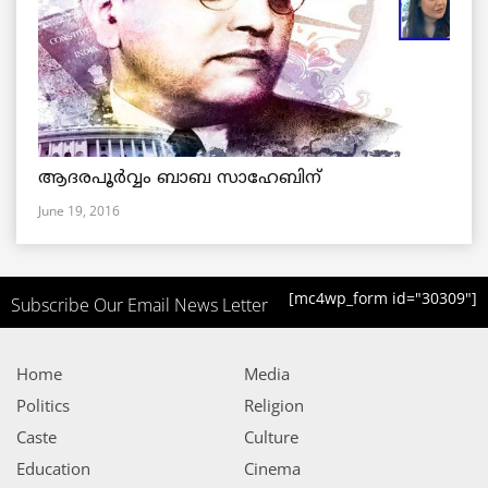
ആദരപൂര്‍വ്വം ബാബ സാഹേബിന്
June 19, 2016
[mc4wp_form id="30309"]
Subscribe Our Email News Letter
Home
Media
Politics
Religion
Caste
Culture
Education
Cinema