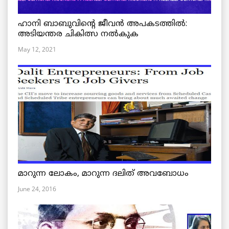
ഹാനി ബാബുവിന്റെ ജീവൻ അപകടത്തിൽ:
അടിയന്തര ചികിത്സ നൽകുക
May 12, 2021
മാറുന്ന ലോകം, മാറുന്ന ദലിത് അവബോധം
June 24, 2016