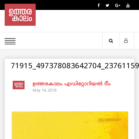
71915_497378083642704_23761159
ഉത്തരകാലം എഡിറ്റോറിയല്‍ ടീം
May 16, 2018