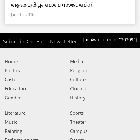
ആദരപൂര്‍വ്വം ബാബ സാഹേബിന്
June 19, 2016
[mc4wp_form id="30309"]
Subscribe Our Email News Letter
Home
Media
Politics
Religion
Caste
Culture
Education
Cinema
Gender
History
Literature
Sports
Music
Theater
Painting
Campus
Performing Arts
Events