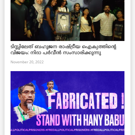
ടിസ്സിലേത് ബഹുജന രാഷ്ട്രീയ ഐക്യത്തിന്റെ
വിജയം: നിദാ പർവീൻ സംസാരിക്കുന്നു
November 20, 2022