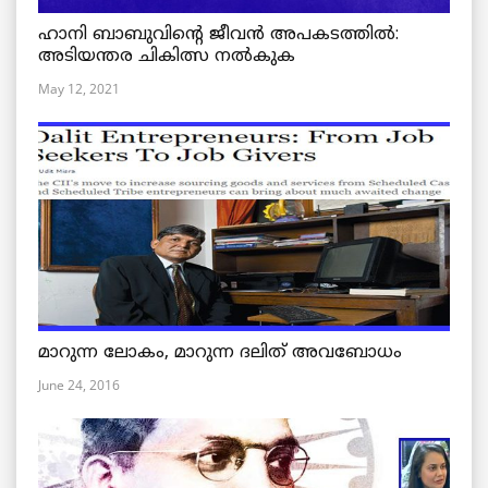
ഹാനി ബാബുവിന്റെ ജീവൻ അപകടത്തിൽ:
അടിയന്തര ചികിത്സ നൽകുക
May 12, 2021
മാറുന്ന ലോകം, മാറുന്ന ദലിത് അവബോധം
June 24, 2016