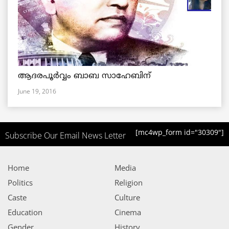
ആദരപൂര്‍വ്വം ബാബ സാഹേബിന്
June 19, 2016
[mc4wp_form id="30309"]
Subscribe Our Email News Letter
Home
Media
Politics
Religion
Caste
Culture
Education
Cinema
Gender
History