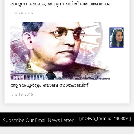
മാറുന്ന ലോകം, മാറുന്ന ദലിത് അവബോധം
June 24, 2016
ആദരപൂര്‍വ്വം ബാബ സാഹേബിന്
June 19, 2016
[mc4wp_form id="30309"]
Subscribe Our Email News Letter