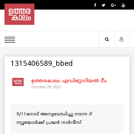
1315406589_bbed
ഉത്തരകാലം എഡിറ്റോറിയല്‍ ടീം
October 29, 2021
9/11നോട്‌ അനുബന്ധിച്ചു നടന്ന ദ്
ന്യൂയോർക്ക് പ്രയർ സർവീസ്